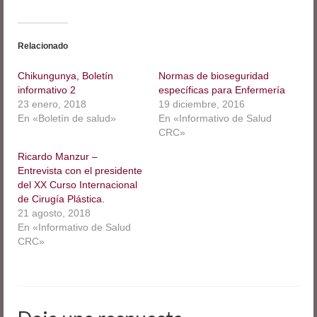
(Se
(Se
(Se
(Se
(Se
(Se
(Se
compartir
abre
abre
abre
abre
abre
abre
abre
en
en
en
en
en
en
en
en
Skype
una
una
una
una
una
una
una
(Se
ventana
ventana
ventana
ventana
ventana
ventana
ventana
abre
Relacionado
nueva)
nueva)
nueva)
nueva)
nueva)
nueva)
nueva)
en
una
ventana
Chikungunya, Boletín
Normas de bioseguridad
nueva)
informativo 2
específicas para Enfermería
23 enero, 2018
19 diciembre, 2016
En «Boletín de salud»
En «Informativo de Salud
CRC»
Ricardo Manzur –
Entrevista con el presidente
del XX Curso Internacional
de Cirugía Plástica.
21 agosto, 2018
En «Informativo de Salud
CRC»