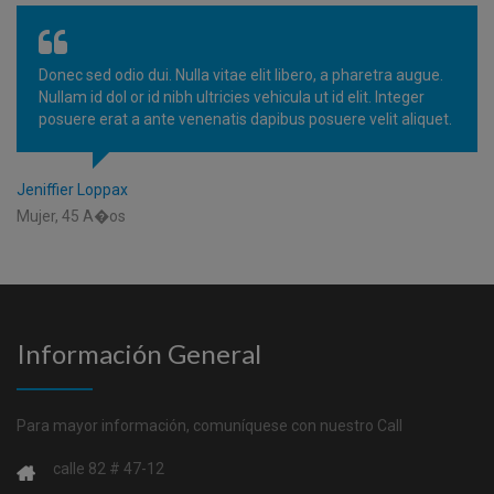
Donec sed odio dui. Nulla vitae elit libero, a pharetra augue.
Nullam id dol or id nibh ultricies vehicula ut id elit. Integer
posuere erat a ante venenatis dapibus posuere velit aliquet.
Jeniffier Loppax
Mujer, 45 A�os
Información General
Para mayor información, comuníquese con nuestro Call
calle 82 # 47-12