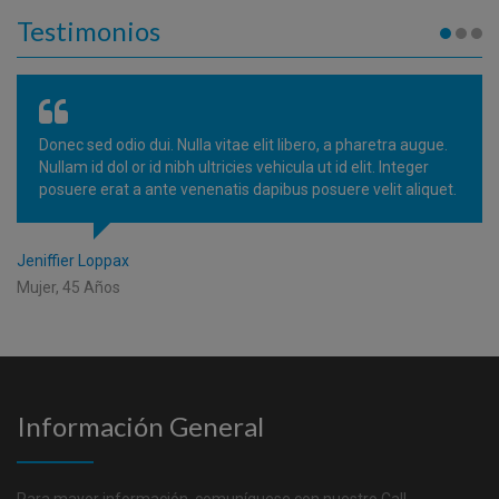
Testimonios
Donec sed odio dui. Nulla vitae elit libero, a pharetra augue.
Nullam id dol or id nibh ultricies vehicula ut id elit. Integer
posuere erat a ante venenatis dapibus posuere velit aliquet.
Jeniffier Loppax
Mujer, 45 Años
Información General