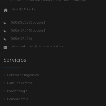
Para mayor información, comuníquese con nuestro Call
calle 82 # 47-12
(605)3670800 opcion 1
(605)4010440 opcion 1
(605)4010426
atencionalusuario@clinicareinacatalina.com
Servicios
Servicio de urgencias
Consulta externa
Imagenologia
Hemodinamia