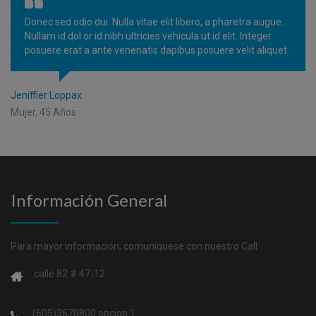
Donec sed odio dui. Nulla vitae elit libero, a pharetra augue.
Nullam id dol or id nibh ultricies vehicula ut id elit. Integer
posuere erat a ante venenatis dapibus posuere velit aliquet.
Jeniffier Loppax
Mujer, 45 Años
Información General
Para mayor información, comuníquese con nuestro Call
calle 82 # 47-12
(605)3670800 opcion 1