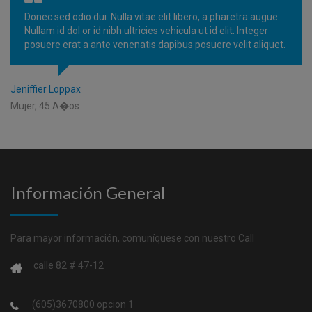
Donec sed odio dui. Nulla vitae elit libero, a pharetra augue.
Nullam id dol or id nibh ultricies vehicula ut id elit. Integer
posuere erat a ante venenatis dapibus posuere velit aliquet.
Jenny Hoter
Mujer, 29 A�os
Información General
Para mayor información, comuníquese con nuestro Call
calle 82 # 47-12
(605)3670800 opcion 1