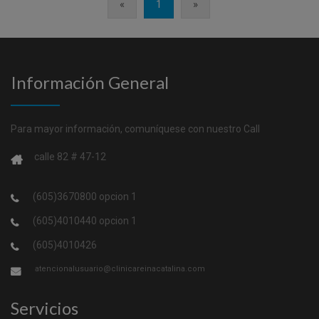
«
1
»
Información General
Para mayor información, comuníquese con nuestro Call
calle 82 # 47-12
(605)3670800 opcion 1
(605)4010440 opcion 1
(605)4010426
atencionalusuario@clinicareinacatalina.com
Servicios