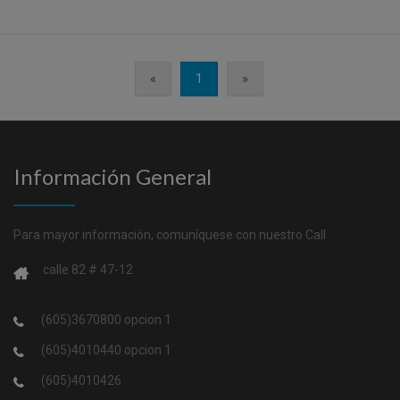
«
1
»
Información General
Para mayor información, comuníquese con nuestro Call
calle 82 # 47-12
(605)3670800 opcion 1
(605)4010440 opcion 1
(605)4010426