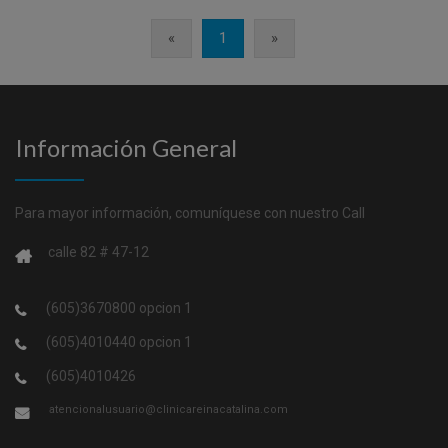
«
1
»
Información General
Para mayor información, comuníquese con nuestro Call
calle 82 # 47-12
(605)3670800 opcion 1
(605)4010440 opcion 1
(605)4010426
atencionalusuario@clinicareinacatalina.com