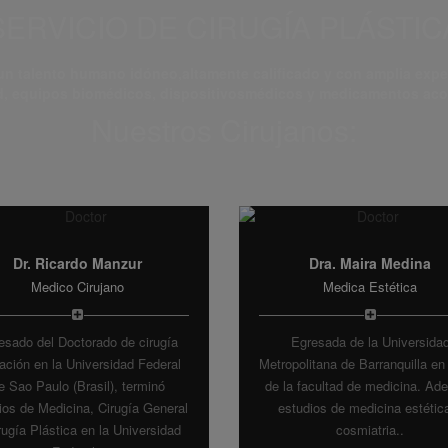
SERVICIO DE
CIRUGÍA PLÁSTIC
 talento humano idóneo,altamente calificado y con amplia exper
d, equipos biomédicos, dispositivosmédicos y medicamentos acor
Nuestros Cirujanos:
Dr. Ricardo Manzur
Dra. Maira Medina
Medico Cirujano
Medica Estética
esado del Doctorado de cirugía
Egresada de la Universida
lación en la Universidad Federal
Metropolitana de Barranquilla en
e Sao Paulo (Brasil), terminó
de la facultad de medicina. Ade
ios de Medicina, Cirugía General
estudios de medicina estétic
rugía Plástica en la Universidad
cosmiatria..