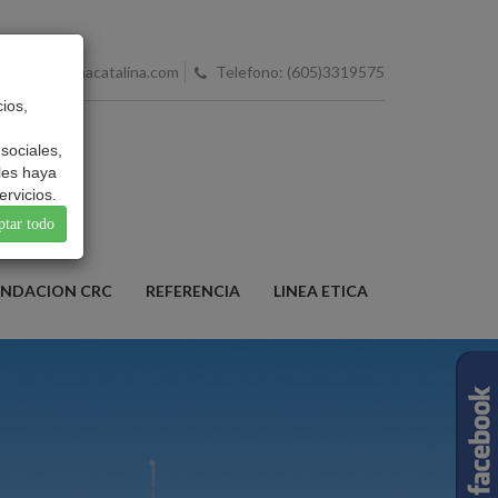
o@clinicareinacatalina.com
Telefono: (605)3319575
ios,
sociales,
les haya
rvicios.
ptar todo
UNDACION CRC
REFERENCIA
LINEA ETICA