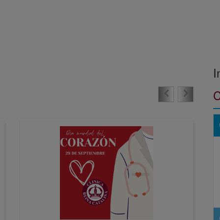
I
Previous
Next
C