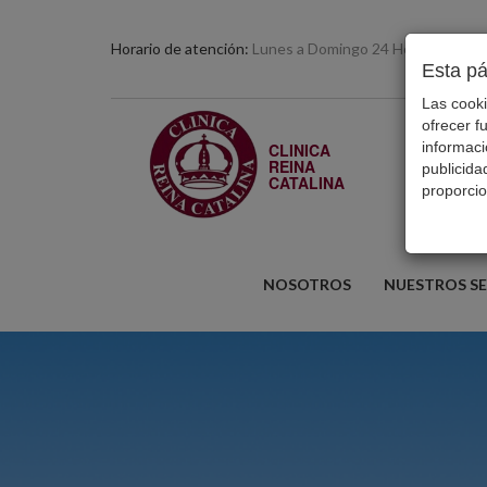
Horario de atención:
Lunes a Domingo 24 Horas
Esta p
Las cooki
ofrecer f
informaci
CLINICA
REINA
publicida
CATALINA
proporcio
NOSOTROS
NUESTROS SE