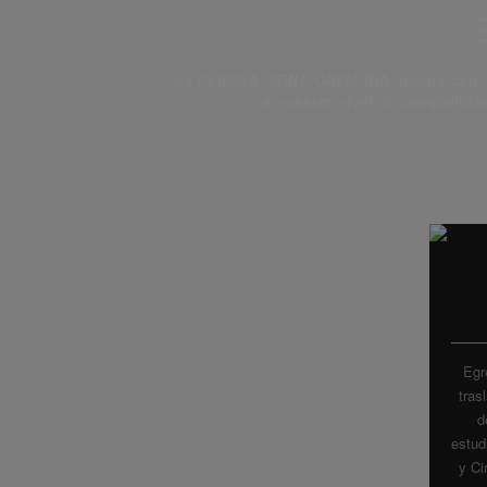
La CLINICA REINA CATALINA cuenta con un
a nuestro nivel de complejida
Egr
tras
d
estud
y Ci